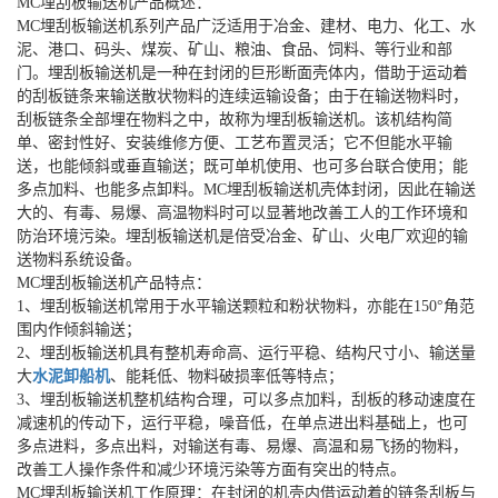
MC埋刮板输送机产品概述：
MC埋刮板输送机系列产品广泛适用于冶金、建材、电力、化工、水
泥、港口、码头、煤炭、矿山、粮油、食品、饲料、等行业和部
门。埋刮板输送机是一种在封闭的巨形断面壳体内，借助于运动着
的刮板链条来输送散状物料的连续运输设备；由于在输送物料时，
刮板链条全部埋在物料之中，故称为埋刮板输送机。该机结构简
单、密封性好、安装维修方便、工艺布置灵活；它不但能水平输
送，也能倾斜或垂直输送；既可单机使用、也可多台联合使用；能
多点加料、也能多点卸料。MC埋刮板输送机壳体封闭，因此在输送
大的、有毒、易爆、高温物料时可以显著地改善工人的工作环境和
防治环境污染。埋刮板输送机是倍受冶金、矿山、火电厂欢迎的输
送物料系统设备。
MC埋刮板输送机产品特点：
1、埋刮板输送机常用于水平输送颗粒和粉状物料，亦能在150°角范
围内作倾斜输送；
2、埋刮板输送机具有整机寿命高、运行平稳、结构尺寸小、输送量
大
水泥卸船机
、能耗低、物料破损率低等特点；
3、埋刮板输送机整机结构合理，可以多点加料，刮板的移动速度在
减速机的传动下，运行平稳，噪音低，在单点进出料基础上，也可
多点进料，多点出料，对输送有毒、易爆、高温和易飞扬的物料，
改善工人操作条件和减少环境污染等方面有突出的特点。
MC埋刮板输送机工作原理：在封闭的机壳内借运动着的链条刮板与