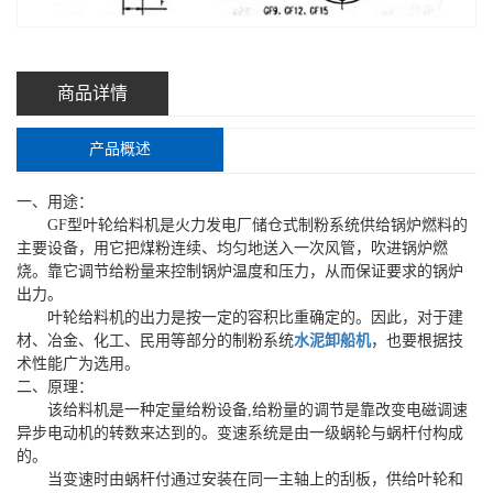
商品详情
产品概述
一、用途：
GF型叶轮给料机是火力发电厂储仓式制粉系统供给锅炉燃料的
主要设备，用它把煤粉连续、均匀地送入一次风管，吹进锅炉燃
烧。靠它调节给粉量来控制锅炉温度和压力，从而保证要求的锅炉
出力。
叶轮给料机的出力是按一定的容积比重确定的。因此，对于建
材、冶金、化工、民用等部分的制粉系统
水泥卸船机
，也要根据技
术性能广为选用。
二、原理：
该给料机是一种定量给粉设备,给粉量的调节是靠改变电磁调速
异步电动机的转数来达到的。变速系统是由一级蜗轮与蜗杆付构成
的。
当变速时由蜗杆付通过安装在同一主轴上的刮板，供给叶轮和