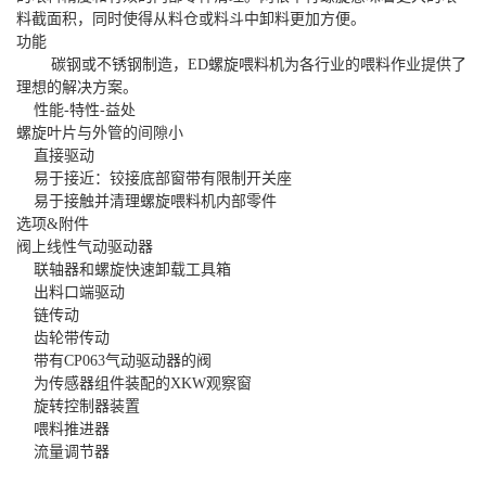
料截面积，同时使得从料仓或料斗中卸料更加方便。
功能
碳钢或不锈钢制造，ED螺旋喂料机为各行业的喂料作业提供了
理想的解决方案。
性能-特性-益处
螺旋叶片与外管的间隙小
直接驱动
易于接近：铰接底部窗带有限制开关座
易于接触并清理螺旋喂料机内部零件
选项&附件
阀上线性气动驱动器
联轴器和螺旋快速卸载工具箱
出料口端驱动
链传动
齿轮带传动
带有CP063气动驱动器的阀
为传感器组件装配的XKW观察窗
旋转控制器装置
喂料推进器
流量调节器