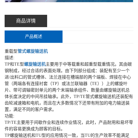
商品详情
产品概述
重载型
管式螺旋输送机
描述
:
TP和TE型
螺旋输送机
主要用于中等载重和超重型载重情况。其由碳
钢制成，经过合适的表面处理。由下列部分组成：装配有至少一个
进/出料口的管式槽体、法兰连接在槽端部的两个端板、焊接在中心
管（两端各有连接衬套（TP）或法兰联轴器（TE））上的螺旋叶
片、带可调轴密封单元的两个末端轴承组件、数量由螺旋输送机总
体长度决定的中间吊挂轴承。此外，TP/TE管式螺旋输送机还装配有
齿轮减速箱和电机，而且在大多数情况下还带有附加的电力输送装
置，满足不同的客户需求。
功能
:
TP/TE主要用于间歇作业和连续作业情况，此时，产品耐用和易坏零
件的容易更换成为顾客的目标。
TP螺旋输送机和TU型的应用情况一致，当TU的生产效率不能满足