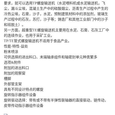
要求，就可以选用TP螺旋输送机（水泥喂料机或水泥输送机，飞
尘，漏斗尘埃，混凝土生产中的硅酸烟尘，沥青生产过程中产生的
冷热尘埃，石膏，沙子，水泥，预制建筑材料中的添加剂，玻璃生
产过程中的石灰，苏打，沙子等；铸造厂和其他工业部门中的沙子
和班脱土）。
另一方面，超重型TE螺旋输送机主要用在水泥、石膏、石灰工厂中
的连续作业，也用于采矿工业。
TP/TE管式螺旋输送机不适用于食品产业。
性能-特性-益处
粉末喷涂
可供选择的进出料口、末端轴承组件和轴密封单元种类繁多
选项&附件
附加的进出料口
附加的观察窗
槽脚
外部管支架
具有不同设计特点的螺旋
旋转指示器组件设备
旋转驱动选择：带有或不带有半弹性联轴器的直接驱动，链传动，
皮带传动指示器组件设备